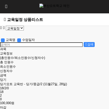
교육일정 상품리스트
교육명
수업일자
검색
과목
교육정보
(총인원수/최소인원수/신청자수)
총 인원수
최소인원수
신청자수
금액
딩기
딩기요트 교육반 - 딩기/중급/2 (11월27일, 28일)
18/2/0
18
2
0
100,000원
마감