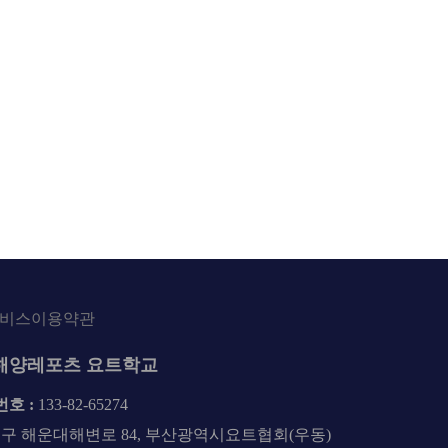
비스이용약관
해양레포츠 요트학교
호 :
133-82-65274
구 해운대해변로 84, 부산광역시요트협회(우동)